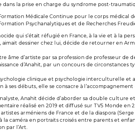
ée dans la prise en charge du syndrome post-traumati
 Formation Médicale Continue pour le corps médical d
e Formation Psychanalytiques et de Recherches Freudi
nocide qui s’était réfugié en France, à la vie et à la pe
e, aimait dessiner chez lui, décide de retourner en Arm
tre âme d’artiste par sa profession de professeur de d
naissance d’Anahit, par un concours de circonstances 
psychologie clinique et psychologie interculturelle e
on à ses débuts, elle se consacre à l’accompagnement 
’analyste, Anahit décide d’aborder sa double culture e
entaire réalisé en 2019 et diffusé sur TV5 Monde en 
res artistes arméniens de France et de la diaspora (Ser
la caméra en portraits croisés entre parents et enfan
n par l’Art.