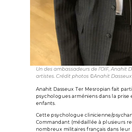
Un des ambassadeurs de l’OIF, Anahit Da
artistes. Crédit photos ©Anahit Dasseux
Anahit Dasseux Ter Mesropian fait pa
psychologues arméniens dans la prise e
enfants.
Cette psychologue clinicienne/psychana
Commandant (médaillée à plusieurs repr
nombreux militaires français dans leur