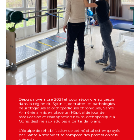
Depuis novembre 2021 et pour répondre au besoin,
dans la région du Syunik, de traiter les pathologies
neurologiques et orthopédiques chroniques, Santé
Arménie a mis en place un Hôpital de jour de
rééducation et réadaptation neuro-orthopédique à
Goris, destiné aux adultes à partir de 16 ans.
L'équipe de réhabilitation de cet hôpital est employée
par Santé Arménie et se compose des professionnels
suivants :