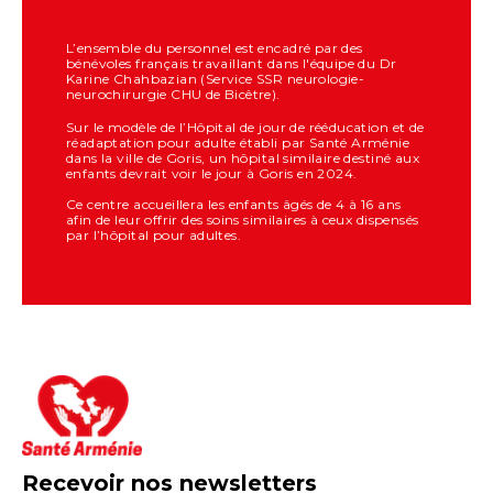
L’ensemble du personnel est encadré par des
bénévoles français travaillant dans l'équipe du Dr
Karine Chahbazian (Service SSR neurologie-
neurochirurgie CHU de Bicêtre).
Sur le modèle de l’Hôpital de jour de rééducation et de
réadaptation pour adulte établi par Santé Arménie
dans la ville de Goris, un hôpital similaire destiné aux
enfants devrait voir le jour à Goris en 2024.
Ce centre accueillera les enfants âgés de 4 à 16 ans
afin de leur offrir des soins similaires à ceux dispensés
par l’hôpital pour adultes.
Recevoir nos newsletters