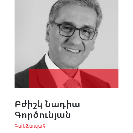
Բժիշկ Նադիա
Գործունյան
Գանձապահ