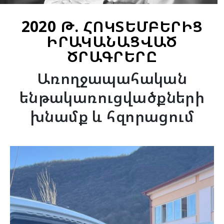
2020 Թ. ՀՈԿՏԵՄԲԵՐԻՑ
ԻՐԱԿԱՆԱՑՎԱԾ
ԾՐԱԳՐԵՐԸ
Առողջապահական
ենթակառուցվածքների
խնամք և հզորացում