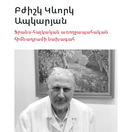
Բժիշկ Կևորկ
Ապկարյան
Ֆրանս-հայկական առողջապահական
հիմնադրամի նախագահ