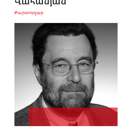
Վահանյան
Քարտուղար