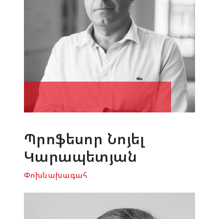
Պրոֆեսոր Նոյել
Կարապետյան
Փոխնախագահ