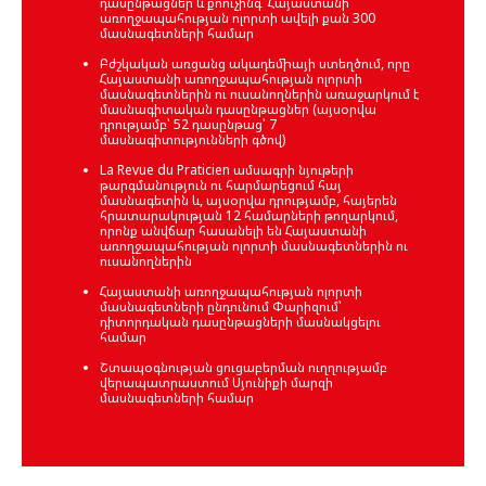
դասընթացներ և քոուչինգ՝ Հայաստանի
առողջապահության ոլորտի ավելի քան 300
մասնագետների համար
Բժշկական առցանց ակադեմիայի ստեղծում, որը
Հայաստանի առողջապահության ոլորտի
մասնագետներին ու ուսանողներին առաջարկում է
մասնագիտական դասընթացներ (այսօրվա
դրությամբ՝ 52 դասընթաց՝ 7
մասնագիտությունների գծով)
La Revue du Praticien ամսագրի նյութերի
թարգմանություն ու հարմարեցում հայ
մասնագետին և, այսօրվա դրությամբ, հայերեն
հրատարակության 12 համարների թողարկում,
որոնք անվճար հասանելի են Հայաստանի
առողջապահության ոլորտի մասնագետներին ու
ուսանողներին
Հայաստանի առողջապահության ոլորտի
մասնագետների ընդունում Փարիզում՝
դիտորդական դասընթացների մասնակցելու
համար
Շտապօգնության ցուցաբերման ուղղությամբ
վերապատրաստում Սյունիքի մարզի
մասնագետների համար