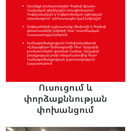
Սյունիքի բուժառուներին Գորիսի ֆրանս-
հայկական ցերեկային ստացիոնարում
հոգեբանական և հոգեբուժական օգնության
տրամադրում՝ անհատապես կամ խմբային
Հոգեբանների աշխատանք Սիսիանի և Գորիսի
դեռահասների խմբերի հետ՝ ուսումնական
հաստատություններում
Համագործակցություն Ստեփանակերտի
«Էմպաթիա» հիմնադրամի հետ՝ Արցախի
բուժառուներին վարման համար. Արցախի
բնակչության բռնի տեղահանումից հետո
համագործակցության շարունակություն
Հայաստանում
Ուսուցում և
փորձաքննության
փոխանցում