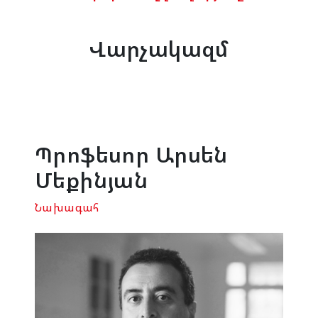
Վարչակազմ
Պրոֆեսոր Արսեն
Մեքինյան
Նախագահ