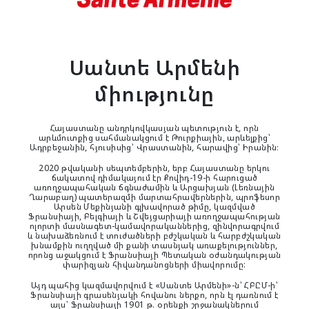
Սանտե Արմենի
միությունը
Հայաստանը անդրկովկասյան պետություն է, որն
արևմուտքից սահմանակցում է Թուրքիային, արևելքից՝
Ադրբեջանին, հյուսիսից՝ Վրաստանին, հարավից՝ Իրանին։
2020 թվականի սեպտեմբերին, երբ Հայաստանը երկու
ճակատով դիմակայում էր Քովիդ-19-ի հարուցած
առողջապահական ճգնաժամին և Արցախյան (Լեռնային
Ղարաբաղ) պատերազմի մարտահրավերներին, պրոֆեսոր
Արսեն Մեքինյանի գլխավորած թիմը, կազմված
Ֆրանսիայի, Բելգիայի և Շվեյցարիայի առողջապահության
ոլորտի մասնագետ-կամավորականներից, զինվորագրվում
և նախաձեռնում է տուժածների բժշկական և հարբժշկական
խնամքին ուղղված մի քանի տասնյակ առաքելություններ,
որոնց աջակցում է Ֆրանսիայի Պետական օժանդակության
փարիզյան հիվանդանոցների միավորումը:
Այդ պահից կազմավորվում է «Սանտե Արմենի»-ն՝ ՀԲԸՄ-ի՝
Ֆրանսիայի գրասենյակի հովանու ներքո, որն էլ դառնում է
այս՝ Ֆրանսիայի 1901 թ. օրենքի շրջանակներում