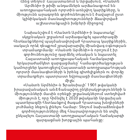
Հենց տեղում՝ Հայաստանում և Արցախում, «Սանտե
Արմենի»-ի թիմի անդամներն արձանագրում են
առողջապահական ոլորտին առնչվող կարիքները, և
միությունն արագորեն գործունեություն է ծավալում ըստ
կլինիկական մասնագիտությունների ձևավորված
աշխատանքային խմբերի միջոցով:
Նախանշվում է «Սանտե Արմենի»-ի նպատակը՝
սկզբնական շրջանում արձագանքել պատերազմի
հետևանքներով պայմանավորված հրատապ կարիքներին,
սակայն որևէ դեպքում չբավարարվել միանվագ օգնության
տրամադրմամբ։ «Սանտե Արմենի»-ն որոշում է իր
գործունեությունը դարձնել տևական և նպաստել
Հայաստանի առողջապահական համակարգի
երկարաժամկետ զարգացմանը՝ համագործակցության
կամուրջներ կառուցելով Հայաստանի առողջապահության
ոլորտի մասնագետների և իրենց գիտելիքներն ու փորձը
տրամադրելու պատրաստ եվրոպացի մասնագետների
միջև:
«Սանտե Արմենի»-ն Ֆրանսիայի՝ 1901 թվականի
իրաբավանական անձ ճանաչվող ընկերակցությունների և
միությունների մասին օրենքի շրջանակներում ստեղծված
միություն է, որը հիմնվել է 2020 թվականի Արցախյան
պատերազմի հետևանքով ծագած հրատապ խնդիրների
լուծմանը նեցուկ լինելու համար։ Տեղում նախաձեռնված
գործողությունները մեզ հնարավորություն են տվել
ընկալելու Հայաստանի առողջապահական համակարգի
զարգացման խորքային պահանջը։