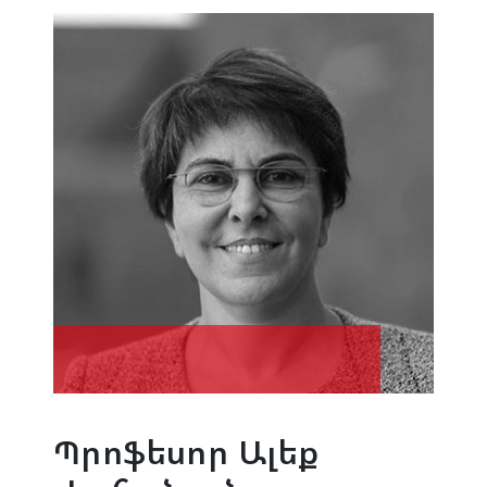
Պրոֆեսոր Ալեք